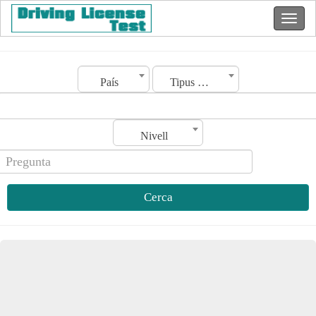
País
Tipus de llicència
Nivell
Cerca