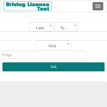
Land
Typ av licens
Nivå
Sök